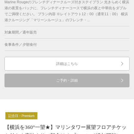
Marine Rougeのフレンチディナークルーズ付きステイプラン 光きらめく横浜
港の夜景をバックに、フレンチディナーコースで横浜の夜と中華街をダブル
でご満喫ください。 プラン内容 ※レイトアウト12：00（通常11：00） 横浜
港クルージング「マリーンルージュ」のフレンチ・...
対象期間／通年販売
食事条件／夕朝食付
詳細はこちら
ご予約・詳細
記念日・Premium
【横浜を360°一望★】マリンタワー展望フロアチケッ