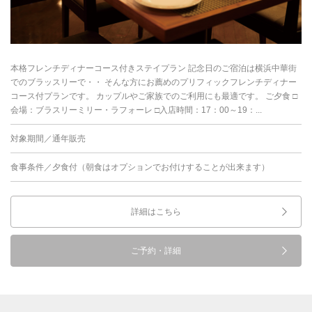
本格フレンチディナーコース付きステイプラン 記念日のご宿泊は横浜中華街
でのブラッスリーで・・ そんな方にお薦めのプリフィックフレンチディナー
コース付プランです。 カップルやご家族でのご利用にも最適です。 ご夕食 □
会場：ブラスリーミリー・ラフォーレ □入店時間：17：00～19：...
対象期間／通年販売
食事条件／夕食付（朝食はオプションでお付けすることが出来ます）
詳細はこちら
ご予約・詳細