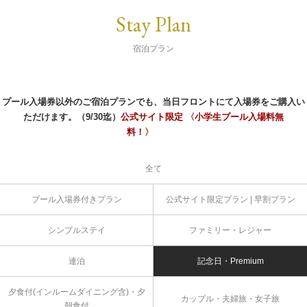
Stay Plan
宿泊プラン
プール入場券以外のご宿泊プランでも、当日フロントにて入場券をご購入い
ただけます。（9/30迄）
公式サイト限定 〈小学生プール入場料無
料！〉
全て
プール入場券付きプラン
公式サイト限定プラン | 早割プラン
シンプルステイ
ファミリー・レジャー
連泊
記念日・Premium
夕食付(インルームダイニング含)・夕
カップル・夫婦旅・女子旅
朝食付