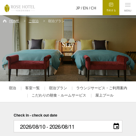
JP /
EN
/
CH
予約する
MENU
HOME
ご宿泊
宿泊プラン
Stay
宿泊
宿泊
客室一覧
宿泊プラン
ラウンジサービス・ご利用案内
こだわりの朝食・ルームサービス
屋上プール
Check in - check out date