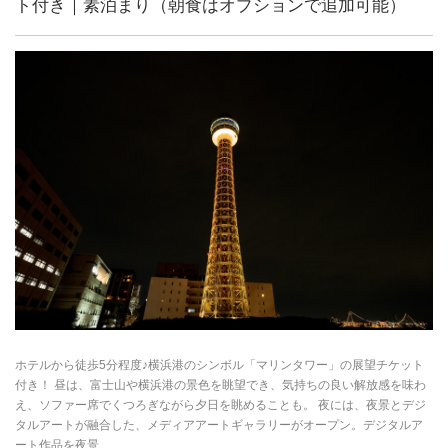
ト付き｜素泊まり（朝食はオプションで追加可能）
ホテルから徒歩5分程度♪横浜港のシンボル「マリンタワー」の展望チケット
付き！ 昼は、富士山や横浜港の景色を眺望でき、気持ちの良い解放感を味わ
え、ソファー席でくつろぎながら夕日を眺めることも。 夜には、夜景とデジ
タルアートが融合した、メディアアートギャラリーがオープン。デジタルア
ート作品を夜景...