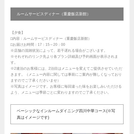
ルームサービスディナー（重慶飯店新館）
【夕食】
□内容：ルームサービスディナー（重慶飯店新館）
□お届けお時間：17：15～20：00
※店舗の混雑状況によって、若干遅れる場合がございます。
※それぞれのリンク先より各プラン詳細及び予約画面が表示されま
す。
※2連泊のお客様には、2泊目はメニューを変えてご提供させていただ
きます。（メニュー内容に関しては事前にご案内が難しくなっており
ますのでご了承くださいませ）
※写真はイメージです。お客様に毎回違った味をお楽しみいただける
よう、メニューは季節ごとに変わりますのでご了承ください。
ベーシックなインルームダイニング四川中華コース(※写
真はイメージです)