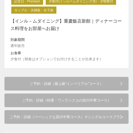
記念日・Premium
夕食付(インルームダイニング含)・夕朝食付
カップル・夫婦旅・女子旅
【インル－ムダイニング】重慶飯店新館｜ディナーコー
ス料理をお部屋へお届け
対象期間
通年販売
お食事
夕食付（朝食はオプションでお付けすることが出来ます）
ご予約・詳細（最上級“インペリアル”コース）
ご予約・詳細（特選・ワンランク上の四川中華コース）
ご予約・詳細（ベーシックな四川中華コース）※シングルユースプラン