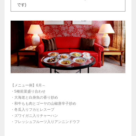
です)
【メニュー例】6月～
・5種前菜盛り合わせ
・大海老と白身魚の香り炒め
・和牛もも肉とゴーヤの山椒唐辛子炒め
・冬瓜入りフカヒレスープ
・ズワイガニ入りチャーハン
・フレッシュフルーツ入りアンニンドウフ