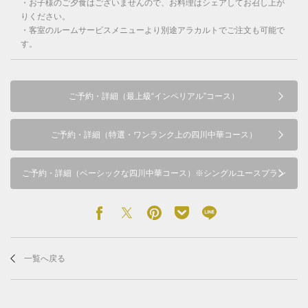
・お子様のご夕食はございませんので、お料理はシェアしてお召し上が
りください。
・客室のルームサービスメニューより別途アラカルトでご注文も可能で
す。
ご予約・詳細（最上級“インペリアル”コース）
ご予約・詳細（特選・ワンランク上の四川中華コース）
ご予約・詳細（ベーシックな四川中華コース）※シングルユースプラン
一覧へ戻る