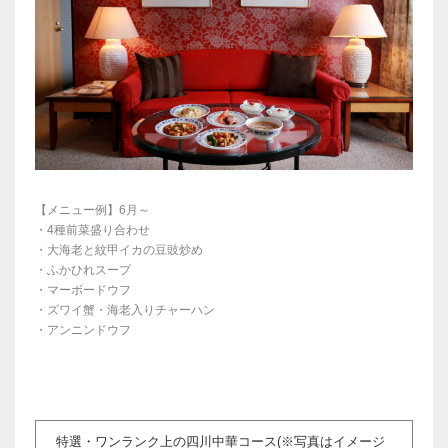
【メニュー例】6月～
・4種前菜盛り合わせ
・大海老と紋甲イカの豆豉炒め
・ふかひれスープ
・マーボードウフ
・ズワイ蟹・海老入りチャーハン
・アンニンドウフ
特選・ワンランク上の四川中華コース(※写真はイメージ