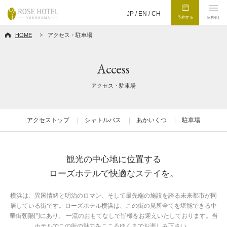
JP /
EN
/
CH
予約する
MENU
HOME
アクセス・駐車場
Access
アクセス・駐車場
アクセストップ
シャトルバス
あかいくつ
駐車場
観光の中心地に位置する
ローズホテルで快適なステイを。
横浜は、異国情緒と明治のロマン、そして最先端の施設を誇る未来都市が同
居している街です。ローズホテル横浜は、この街の見所全てを堪能できる中
華街朝陽門にあり、
一流のおもてなしで皆様をお迎えいたしております。当
ホテルでこの街の魅力をこころゆくまでお楽しみ下さい。