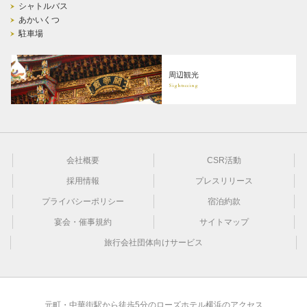
シャトルバス
あかいくつ
駐車場
周辺観光
Sightseeing
会社概要
CSR活動
採用情報
プレスリリース
プライバシーポリシー
宿泊約款
宴会・催事規約
サイトマップ
旅行会社団体向けサービス
元町・中華街駅から徒歩5分のローズホテル横浜のアクセス