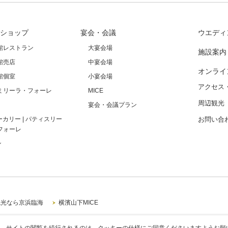
ショップ
宴会・会議
ウエディ
館レストラン
大宴会場
施設案内
館売店
中宴会場
オンライ
館個室
小宴会場
アクセス
ミリーラ・フォーレ
MICE
周辺観光
宴会・会議プラン
ーカリー | パティスリー
お問い合
フォーレ
ン
観光なら京浜臨海
横濱山下MICE
。サイトの閲覧を続行されるのは、クッキーの仕様にご同意くださいますようお願