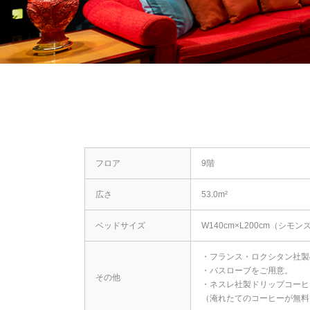
フロア
9階
広さ
53.0m²
ベッドサイズ
W140cm×L200cm（シモン
・フランス・ロクシタン社製
・バスローブをご用意。
その他
・ネスレ社製ドリップコーヒ
（淹れたてのコーヒーが無料