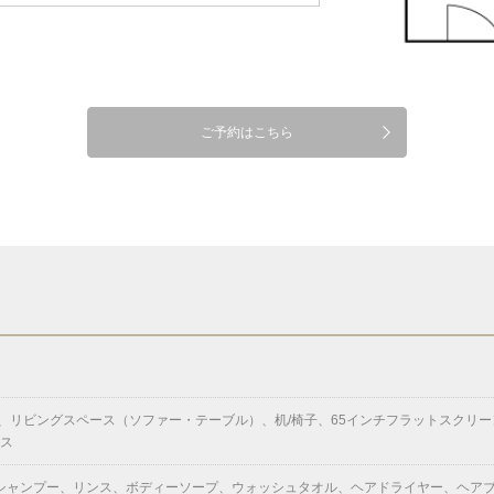
ご予約はこちら
ビングスペース（ソファー・テーブル）、机/椅子、65インチフラットスクリーンテレビ
クス
シャンプー、リンス、ボディーソープ、ウォッシュタオル、ヘアドライヤー、ヘア