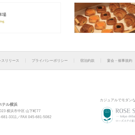
車場
ing
レスリリース
プライバシーポリシー
宿泊約款
宴会・催事規約
カジュアルでモダン
ホテル横浜
0023 横浜市中区 山下町77
-681-3311
／FAX 045-681-5082