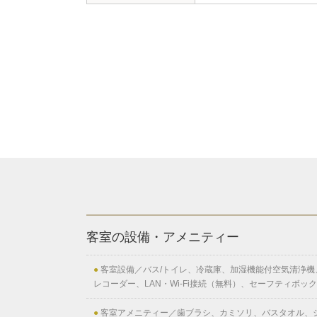
客室の設備・アメニティー
●
客室設備／バス/トイレ、冷蔵庫、加湿機能付空気清浄機、リ
レコーダー、LAN・Wi-Fi接続（無料）、セーフティボッ
●
客室アメニティー／歯ブラシ、カミソリ、バスタオル、