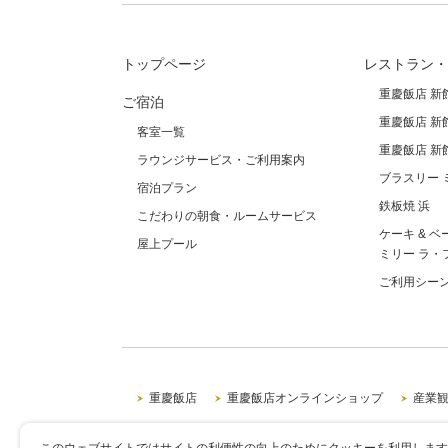
トップページ
レストラン・
重慶飯店 新
ご宿泊
重慶飯店 新
客室一覧
重慶飯店 新
ラウンジサービス・ご利用案内
ブラスリー 
宿泊プラン
鉄板焼 浜
こだわりの朝食・ルームサービス
ケーキ & ベ
屋上プール
ミリー ラ・
ご利用シー
重慶飯店
重慶飯店オンラインショップ
産業
このウェブサイトではサイトの利便性の向上のためにクッキーを利用します