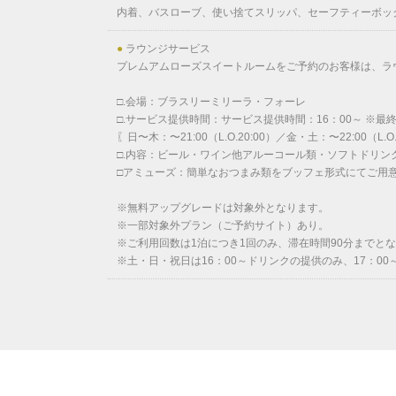
内着、バスローブ、使い捨てスリッパ、セーフティーボッ
●
ラウンジサービス
プレムアムローズスイートルームをご予約のお客様は、ラ
□.会場：ブラスリーミリーラ・フォーレ
□.サービス提供時間：サービス提供時間：16：00～ 
〖日〜木：〜21:00（L.O.20:00）／金・土：〜22:00（L.O.
□.内容：ビール・ワイン他アルーコール類・ソフトドリン
□アミューズ：簡単なおつまみ類をブッフェ形式にてご用
※無料アップグレードは対象外となります。
※一部対象外プラン（ご予約サイト）あり。
※ご利用回数は1泊につき1回のみ、滞在時間90分までと
※土・日・祝日は16：00～ドリンクの提供のみ、17：0