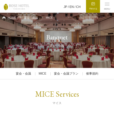
JP /
EN
/
CH
予約する
MENU
HOME
宴会・会議
MICE
Banquet
宴会・会議
宴会・会議
MICE
宴会・会議プラン
催事規約
MICE Services
マイス