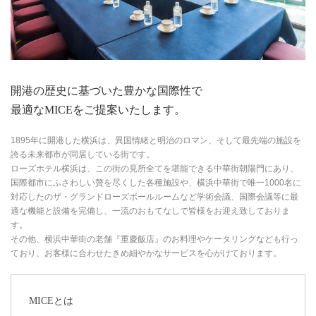
開港の歴史に基づいた豊かな国際性で
最適なMICEをご提案いたします。
1895年に開港した横浜は、異国情緒と明治のロマン、そして最先端の施設を
誇る未来都市が同居している街です。
ローズホテル横浜は、この街の見所全てを堪能できる中華街朝陽門にあり、
国際都市にふさわしい贅を尽くした各種施設や、横浜中華街で唯一1000名に
対応したのザ・グランドローズボールルームなど学術会議、国際会議等に最
適な機能と設備を完備し、一流のおもてなしで皆様をお迎え致しておりま
す。
その他、横浜中華街の老舗『重慶飯店』のお料理やケータリングなども行っ
ており、お客様に合わせたきめ細やかなサービスを心がけております。
MICEとは