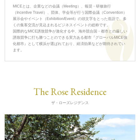
MICEとは、企業などの会議（Meeting）、報奨・研修旅行
（Incentive Travel）、団体、学会等が行う国際会議（Convention）
展示会やイベント（Exhibition/Event）の頭文字をとった造語で、多
くの集客交流が見込まれるビジネスイベントの総称です。
国際的なMICE誘致競争が激化する中、海外競合国・都市との厳しい
誘致競争に打ち勝つことのできる実力ある都市『グローバルMICE強
化都市』として横浜が選ばれており、経済効果などが期待されてい
ます。
The Rose Residence
ザ・ローズレジデンス