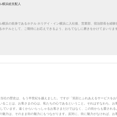
ル横浜総支配人
ル横浜の前身であるホテル ホリデイ・イン横浜に入社後、営業部、宿泊部長を経験後
るホテルとして、ご期待にお応えできるよう、おもてなしに磨きをかけてまいりま
った当社の歴史は、もう半世紀を越えました。ですが「笑顔とふれあえるサービスを
いることは、お客さまの心は、私たちの心であるということ。それはすなわち、お
にしています。遠くからいらっしゃるお客さまだけではなく、この街からも愛される
の魅力は、そのまま街の魅力にもつながります。反対に、街に魅力がなければ、お