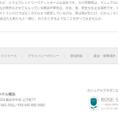
れど、とてもフレンドリーでアットホームな会社です。その雰囲気は、マニュアル
ちが商売をさせてもらっている横浜中華街は、文化、食、歴史を伝える場所です。
ストランだけではなくホテルまで経営しているのは、実は我が社だけ。だからこそ
 あなたも私たちと一緒に、わくわくするようなことをやってみませんか。
レスリリース
プライバシーポリシー
宿泊約款
宴会・催事規約
カジュアルでモダン
ホテル横浜
0023 横浜市中区 山下町77
-681-3311
／FAX 045-681-5082