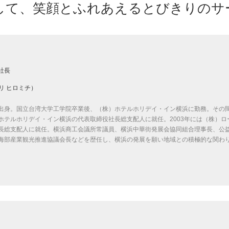
して、笑顔とふれあえるとびきりのサ
社長
リ ヒロミチ）
出身。国立台湾大学工学院卒業後、（株）ホテルホリデイ・イン横浜に勤務。その間、
ホテルホリデイ・イン横浜の代表取締役社長総支配人に就任。2003年には（株）
長総支配人に就任。横浜商工会議所常議員、横浜中華街発展会協同組合理事長、公
海部産業観光推進協議会長などを歴任し、横浜の発展を願い地域との積極的な関わ