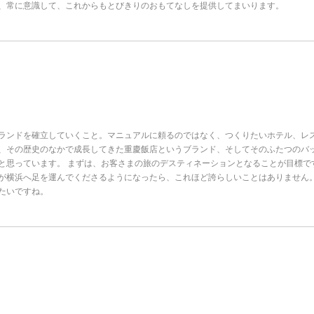
、常に意識して、これからもとびきりのおもてなしを提供してまいります。
ランドを確立していくこと。マニュアルに頼るのではなく、つくりたいホテル、レ
、その歴史のなかで成長してきた重慶飯店というブランド、そしてそのふたつのバ
と思っています。 まずは、お客さまの旅のデスティネーションとなることが目標で
が横浜へ足を運んでくださるようになったら、これほど誇らしいことはありません
たいですね。