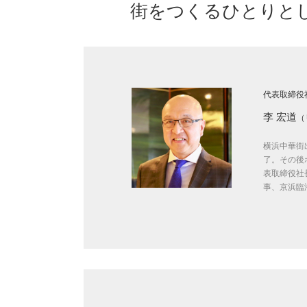
街をつくるひとりと
代表取締役
李 宏道
（
横浜中華街
了。その後
表取締役社
事、京浜臨