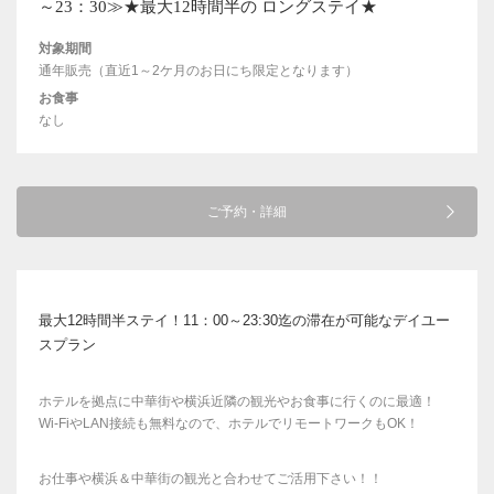
～23：30≫★最大12時間半の ロングステイ★
対象期間
通年販売（直近1～2ケ月のお日にち限定となります）
お食事
なし
ご予約・詳細
最大12時間半ステイ！11：00～23:30迄の滞在が可能なデイユー
スプラン
ホテルを拠点に中華街や横浜近隣の観光やお食事に行くのに最適！
Wi-FiやLAN接続も無料なので、ホテルでリモートワークもOK！
お仕事や横浜＆中華街の観光と合わせてご活用下さい！！