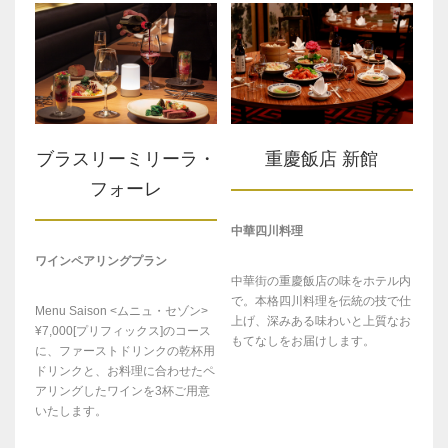
ブラスリーミリーラ・
重慶飯店 新館
フォーレ
中華四川料理
ワインペアリングプラン
中華街の重慶飯店の味をホテル内
で。本格四川料理を伝統の技で仕
Menu Saison <ムニュ・セゾン>
上げ、深みある味わいと上質なお
¥7,000[プリフィックス]のコース
もてなしをお届けします。
に、ファーストドリンクの乾杯用
ドリンクと、お料理に合わせたペ
アリングしたワインを3杯ご用意
いたします。