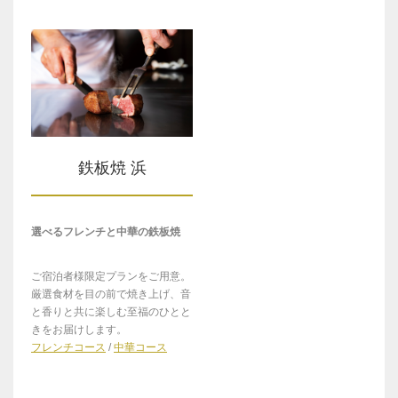
鉄板焼 浜
選べるフレンチと中華の鉄板焼
ご宿泊者様限定プランをご用意。
厳選食材を目の前で焼き上げ、音
と香りと共に楽しむ至福のひとと
きをお届けします。
フレンチコース
/
中華コース