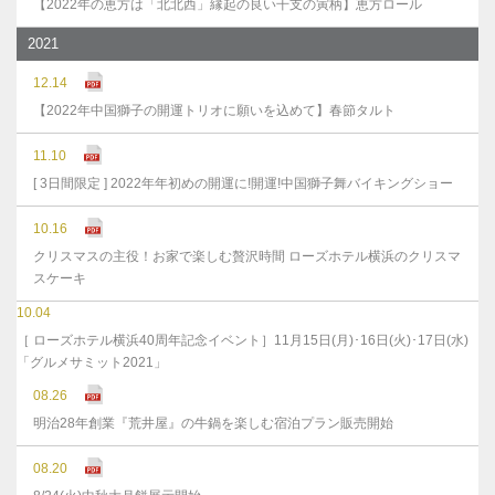
【2022年の恵方は「北北西」縁起の良い干支の寅柄】恵方ロール
2021
12.14
【2022年中国獅子の開運トリオに願いを込めて】春節タルト
11.10
[ 3日間限定 ] 2022年年初めの開運に!開運!中国獅子舞バイキングショー
10.16
クリスマスの主役！お家で楽しむ贅沢時間 ローズホテル横浜のクリスマ
スケーキ
10.04
［ ローズホテル横浜40周年記念イベント］11月15日(月)･16日(火)･17日(水)
「グルメサミット2021」
08.26
明治28年創業『荒井屋』の牛鍋を楽しむ宿泊プラン販売開始
08.20