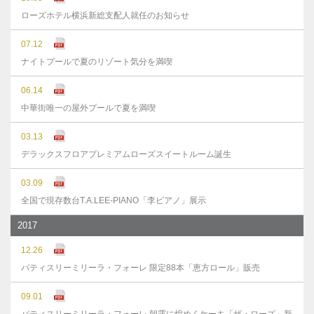
ローズホテル横浜新総支配人就任のお知らせ
07.12
ナイトプールで夏のリゾート気分を満喫
06.14
中華街唯一の屋外プールで夏を満喫
03.13
デラックスフロアプレミアムローズスイートルーム誕生
03.09
全国で現存数台T.A.LEE-PIANO「李ピアノ」展示
2017
12.26
パティスリーミリーラ・フォーレ 限定88本「恵方ロール」販売
09.01