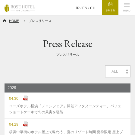
JP /
EN
/
CH
予約する
MENU
HOME
プレスリリース
Press Release
プレスリリース
ALL
2026
04.30
ローズホテル横浜「メロンフェア」開催アフタヌーンティー、パフェ、
ショートケーキで旬の果実を堪能
04.29
横浜中華街のホテル屋上で味わう、夏のリゾート時間 夏季限定 屋上プ