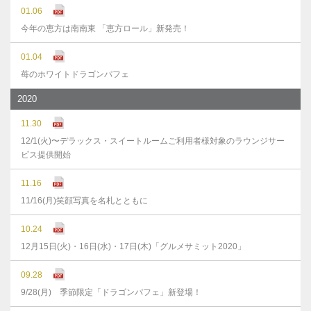
01.06
今年の恵方は南南東 「恵方ロール」新発売！
01.04
苺のホワイトドラゴンパフェ
2020
11.30
12/1(火)〜デラックス・スイートルームご利用者様対象のラウンジサー
ビス提供開始
11.16
11/16(月)笑顔写真を名札とともに
10.24
12月15日(火)・16日(水)・17日(木)「グルメサミット2020」
09.28
9/28(月) 季節限定「ドラゴンパフェ」新登場！