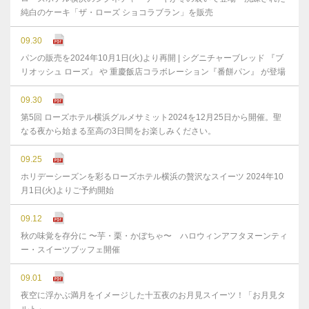
純白のケーキ「ザ・ローズ ショコラブラン」を販売
09.30
パンの販売を2024年10月1日(火)より再開 | シグニチャーブレッド 『ブ
リオッシュ ローズ』 や 重慶飯店コラボレーション『番餅パン』 が登場
09.30
第5回 ローズホテル横浜グルメサミット2024を12月25日から開催。聖
なる夜から始まる至高の3日間をお楽しみください。
09.25
ホリデーシーズンを彩るローズホテル横浜の贅沢なスイーツ 2024年10
月1日(火)よりご予約開始
09.12
秋の味覚を存分に 〜芋・栗・かぼちゃ〜 ハロウィンアフタヌーンティ
ー・スイーツブッフェ開催
09.01
夜空に浮かぶ満月をイメージした十五夜のお月見スイーツ！「お月見タ