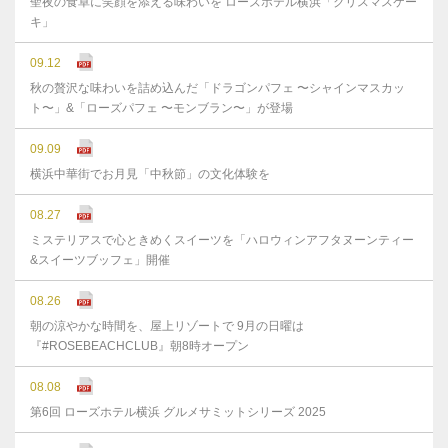
聖夜の食卓に笑顔を添える味わいを ローズホテル横浜「クリスマスケー
キ」
09.12
秋の贅沢な味わいを詰め込んだ「ドラゴンパフェ 〜シャインマスカッ
ト〜」&「ローズパフェ 〜モンブラン〜」が登場
09.09
横浜中華街でお月見「中秋節」の文化体験を
08.27
ミステリアスで心ときめくスイーツを「ハロウィンアフタヌーンティー
&スイーツブッフェ」開催
08.26
朝の涼やかな時間を、屋上リゾートで 9月の日曜は
『#ROSEBEACHCLUB』朝8時オープン
08.08
第6回 ローズホテル横浜 グルメサミットシリーズ 2025