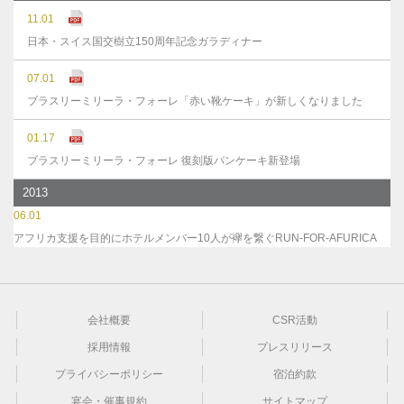
11.01
日本・スイス国交樹立150周年記念ガラディナー
07.01
ブラスリーミリーラ・フォーレ「赤い靴ケーキ」が新しくなりました
01.17
ブラスリーミリーラ・フォーレ 復刻版パンケーキ新登場
2013
06.01
アフリカ支援を目的にホテルメンバー10人が襷を繋ぐRUN-FOR-AFURICA
会社概要
CSR活動
採用情報
プレスリリース
プライバシーポリシー
宿泊約款
宴会・催事規約
サイトマップ