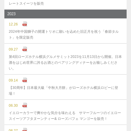
レートスイーツを販売
2023
12.26
2024年中国獅子の開運トリオに願いを込めた旧正月を祝う「春節タル
ト」を限定販売
09.27
第4回ローズホテル横浜グルメサミット2023を11月13日から開催。日本
酒をはじめ世界に誇るお酒とのペアリングディナーをお愉しみくださ
い。
09.14
【30周年】日本最大級「中秋大月餅」がローズホテル横浜ロビーに登
場！
06.30
イエローカラーで爽やかな気分を味わえる サマーフルーツのイエロー
スイーツアフタヌーンティー& ローズパフェ マンゴーを販売！
06.27