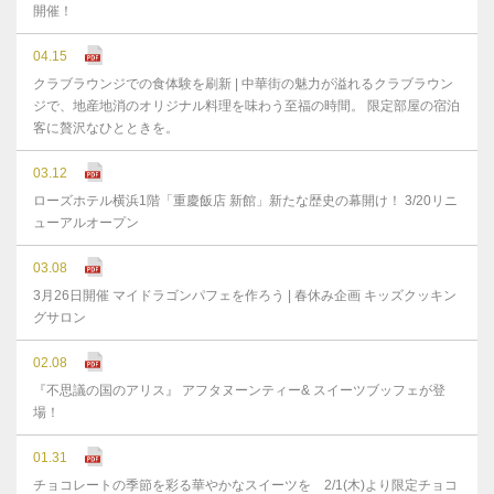
開催！
04.15
クラブラウンジでの食体験を刷新 | 中華街の魅力が溢れるクラブラウン
ジで、地産地消のオリジナル料理を味わう至福の時間。 限定部屋の宿泊
客に贅沢なひとときを。
03.12
ローズホテル横浜1階「重慶飯店 新館」新たな歴史の幕開け！ 3/20リニ
ューアルオープン
03.08
3月26日開催 マイドラゴンパフェを作ろう | 春休み企画 キッズクッキン
グサロン
02.08
『不思議の国のアリス』 アフタヌーンティー& スイーツブッフェが登
場！
01.31
チョコレートの季節を彩る華やかなスイーツを 2/1(木)より限定チョコ