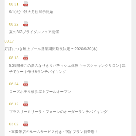
08.31
9/1(火)中秋大月餅展示開始
08.22
夏のBIGブライダルフェア開催
08.17
好評につき屋上プール営業期間延長決定 〜2020/9/30(水)
08.13
8.29開催この夏のなりきりパティシエ体験 キッズクッキングサロン | 親
子でケーキ作り&ランチバイキング
06.24
ローズホテル横浜屋上プールオープン
06.12
ブラスリーミリーラ・フォーレのオーダーランチバイキング
03.02
<重慶飯店のルームサービス付き> 宿泊プラン新登場！