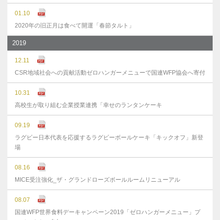
01.10
2020年の旧正月は食べて開運「春節タルト」
2019
12.11
CSR地域社会への貢献活動ゼロハンガーメニューで国連WFP協会へ寄付
10.31
高校生が取り組む企業授業連携「幸せのランタンケーキ
09.19
ラグビー日本代表を応援するラグビーボールケーキ「キックオフ」新登
場
08.16
MICE受注強化_ザ・グランドローズボールルームリニューアル
08.07
国連WFP世界食料デーキャンペーン2019「ゼロハンガーメニュー」プ