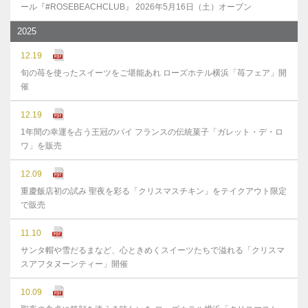
ール『#ROSEBEACHCLUB』 2026年5月16日（土）オープン
2025
12.19
旬の苺を使ったスイーツをご堪能あれ ローズホテル横浜「苺フェア」開
催
12.19
1年間の幸運を占う王冠のパイ フランスの伝統菓子「ガレット・デ・ロ
ワ」を販売
12.09
重慶飯店初の試み 聖夜を彩る「クリスマスチキン」をテイクアウト限定
で販売
11.10
サンタ帽や雪だるまなど、心ときめくスイーツたちで溢れる「クリスマ
スアフタヌーンティー」開催
10.09