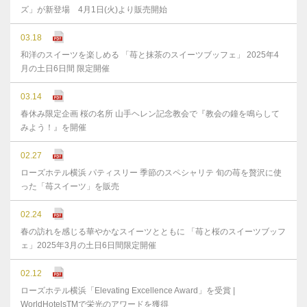
ズ」が新登場 4月1日(火)より販売開始
03.18
和洋のスイーツを楽しめる 「苺と抹茶のスイーツブッフェ」 2025年4
月の土日6日間 限定開催
03.14
春休み限定企画 桜の名所 山手ヘレン記念教会で『教会の鐘を鳴らして
みよう！』を開催
02.27
ローズホテル横浜 パティスリー 季節のスペシャリテ 旬の苺を贅沢に使
った「苺スイーツ」を販売
02.24
春の訪れを感じる華やかなスイーツとともに 「苺と桜のスイーツブッフ
ェ」2025年3月の土日6日間限定開催
02.12
ローズホテル横浜「Elevating Excellence Award」を受賞 |
WorldHotelsTMで栄光のアワードを獲得