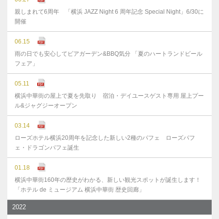
親しまれて6周年 「横浜 JAZZ Night 6 周年記念 Special Night」6/30に
開催
06.15
雨の日でも安心してビアガーデン&BBQ気分 「夏のハートランドビール
フェア」
05.11
横浜中華街の屋上で夏を先取り 宿泊・デイユースゲスト専用 屋上プー
ル&ジャグジーオープン
03.14
ローズホテル横浜20周年を記念した新しい2種のパフェ ローズパフ
ェ・ドラゴンパフェ誕生
01.18
横浜中華街160年の歴史がわかる、新しい観光スポットが誕生します！
「ホテル de ミュージアム 横浜中華街 歴史回廊」
2022