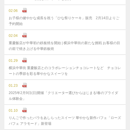
02.06
お子様の健やかな成⻑を祝う「ひな祭りケーキ」販売 2月14日よりご
予約開始
02.04
重慶飯店が中華初の鉄板焼を開始 | 横浜中華街の新たな挑戦 お客様の目
の前で焼き上げる中華鉄板焼
01.29
横浜中華街 重慶飯店とのコラボレーションチョコレートなど チョコレ
ートの季節を彩る華やかなスイーツを
01.23
2025年2月9日(日)開催「クリエーター選びからはじまる!春のブライダ
ル体験会」
01.10
りんごで作ったバラをあしらったスイーツ 華やかな新作パフェ「ローズ
パフェ アラモード」新登場