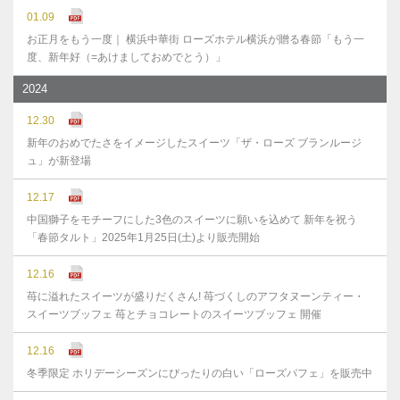
01.09
お正月をもう一度｜ 横浜中華街 ローズホテル横浜が贈る春節「もう一
度、新年好（=あけましておめでとう）」
2024
12.30
新年のおめでたさをイメージしたスイーツ「ザ・ローズ ブランルージ
ュ」が新登場
12.17
中国獅子をモチーフにした3色のスイーツに願いを込めて 新年を祝う
「春節タルト」2025年1月25日(土)より販売開始
12.16
苺に溢れたスイーツが盛りだくさん! 苺づくしのアフタヌーンティー・
スイーツブッフェ 苺とチョコレートのスイーツブッフェ 開催
12.16
冬季限定 ホリデーシーズンにぴったりの白い「ローズパフェ」を販売中