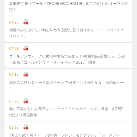
夏季限定 屋上プール『#ROSEBEACHCLUB』5月17日(土)にオープン決
定！
04.23
初夏のみずみずしい旬を味わう 贅沢に彩り鮮やかな「ローズパフェ 〜
メロン〜」
04.21
ゴールデンウィークは横浜中華街で決まり！中国雑技&変面ショーが楽
しめる「ゴールデンウィークバイキング 2025」開催
04.14
感謝の気持ちをハート型のケーキで 可愛らしく華やかな「母の日ケー
キ」
03.29
春に可愛らしいお茶目なスイーツ「イースターエッグ」登場 4月5日
(土)より販売開始
03.28
2月より続く苺スイーツ第2弾「フレジェモンブラン」「ムースフレー