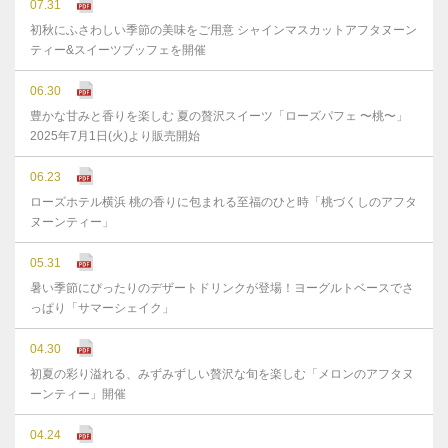
07.31
初秋にふさわしい季節の美味をご用意 シャインマスカットアフタヌーン
ティー&スイーツブッフェを開催
06.30
豊かな⽢みと⾹りを楽しむ 夏の贅沢スイーツ「ローズパフェ 〜桃〜」
2025年7⽉1⽇(⽕)より販売開始
06.23
ローズホテル横浜 桃の香りに包まれる至福のひと時「桃づくしのアフタ
ヌーンティー」
05.31
暑い季節にぴったりのデザートドリンクが登場！ヨーグルトベースでさ
っぱり「サマーシェイク」
04.30
初夏の彩り溢れる、みずみずしい贅沢な旬を楽しむ「メロンのアフタヌ
ーンティー」開催
04.24