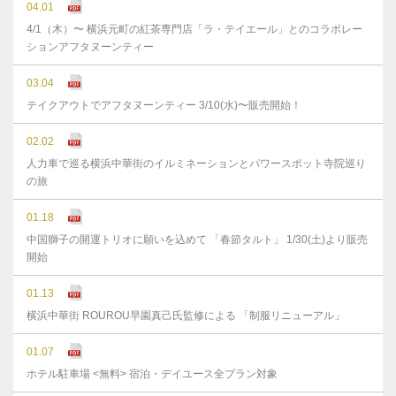
04.01
4/1（木）〜 横浜元町の紅茶専門店「ラ・テイエール」とのコラボレー
ションアフタヌーンティー
03.04
テイクアウトでアフタヌーンティー 3/10(水)〜販売開始！
02.02
人力車で巡る横浜中華街のイルミネーションとパワースポット寺院巡り
の旅
01.18
中国獅子の開運トリオに願いを込めて 「春節タルト」 1/30(土)より販売
開始
01.13
横浜中華街 ROUROU早園真己氏監修による 「制服リニューアル」
01.07
ホテル駐車場 <無料> 宿泊・デイユース全プラン対象