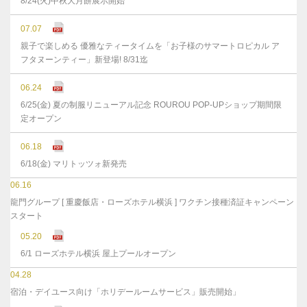
8/24(火)中秋大月餅展示開始
07.07
親子で楽しめる 優雅なティータイムを「お子様のサマートロピカル ア
フタヌーンティー」新登場! 8/31迄
06.24
6/25(金) 夏の制服リニューアル記念 ROUROU POP-UPショップ期間限
定オープン
06.18
6/18(金) マリトッツォ新発売
06.16
龍門グループ [ 重慶飯店・ローズホテル横浜 ] ワクチン接種済証キャンペーン
スタート
05.20
6/1 ローズホテル横浜 屋上プールオープン
04.28
宿泊・デイユース向け「ホリデールームサービス」販売開始」