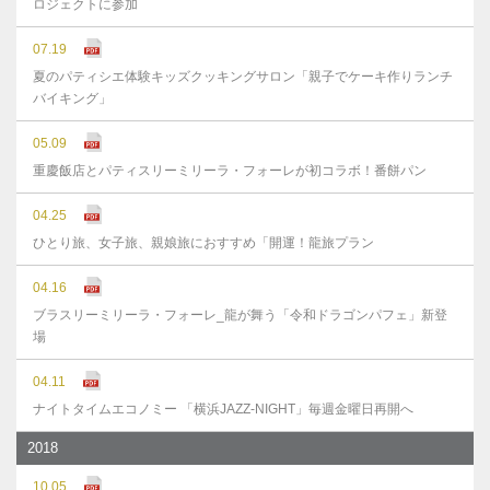
ロジェクトに参加
07.19
夏のパティシエ体験キッズクッキングサロン「親子でケーキ作りランチ
バイキング」
05.09
重慶飯店とパティスリーミリーラ・フォーレが初コラボ！番餅パン
04.25
ひとり旅、女子旅、親娘旅におすすめ「開運！龍旅プラン
04.16
ブラスリーミリーラ・フォーレ_龍が舞う「令和ドラゴンパフェ」新登
場
04.11
ナイトタイムエコノミー 「横浜JAZZ-NIGHT」毎週金曜日再開へ
2018
10.05