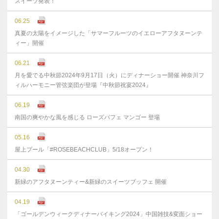
スイーツ発表！
06.25
真夏の太陽をイメージした「サマーフルーツのイエローアフタヌーンテ
ィー」開催
06.21
月を愛でる中秋節2024年9月17日（火）にディナーショー開催 神奈川フ
ィルハーモニー管弦楽団が登場『中秋節祝宴2024』
06.19
南国の爽やかな風を感じる ローズパフェ マンゴー 登場
05.16
屋上プール「#ROSEBEACHCLUB」5/18オープン！
04.30
新緑のアフタヌーンティー&新緑のスイーツブッフェ 開催
04.19
「ゴールデンウィークディナーバイキング2024」中国雑技&変面ショー