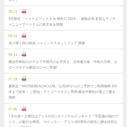
ルト」
08.23
9月限定 「ベトナムフェスタ in 神奈川 2024 」 連動企画 多彩なランチ
メニューでベトナムの食文化を堪能
08.16
光り輝く秋の味覚 シャインマスカットフェア 開催
08.14
横浜中華街のホテルで中国式のお月見を 日本最大級「中秋大月餅」が
ローズホテル横浜ロビーに登場!
07.29
夏限定『#ROSEBEACHCLUB』公式HPからのご予約でご利用無料 9月
末まで延⻑！ ご宿泊・デイユースゲスト専用 横浜中華街の屋上で夏を
満喫
07.06
7月の第一土曜日はアリスの日 | オリジナルクッキーで『不思議の国のア
リス』の魅力を再現。 マクミラン・アリス160周年の節目に贈る特別な