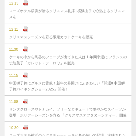
12.13
ローズホテル横浜が贈るクリスマス礼拝 | 横浜山手で心温まるクリスマ
スを
12.11
クリスマスシーズンを彩る限定カットケーキを販売
11.30
ケーキの中から陶器のフェーブが出てきた人は 1 年間幸運に フランスの
伝統菓子「ガレット・デ・ロワ」を販売
11.15
中国獅子舞にグルメに舌鼓！新年の幕開けにふさわしい「開運!! 中国獅
子舞バイキングショー2025」開催！
11.08
サンタクロースやトナカイ、ツリーなどキュートで華やかなスイーツが
登場 ホリデーシーズンを彩る 「クリスマスアフタヌーンティー」開催
10.30
ローズホテル横浜のシグネチャーケーキが冬の装いで登場 洗練された