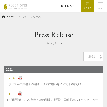
JP /
EN
/
CH
予約する
MENU
HOME
プレスリリース
Press Release
プレスリリース
2021
2021
12.14
【2022年中国獅子の開運トリオに願いを込めて】春節タルト
11.10
[ 3日間限定 ] 2022年年初めの開運に!開運!中国獅子舞バイキングショー