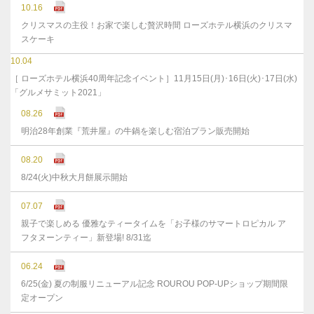
10.16
クリスマスの主役！お家で楽しむ贅沢時間 ローズホテル横浜のクリスマ
スケーキ
10.04
［ ローズホテル横浜40周年記念イベント］11月15日(月)･16日(火)･17日(水)
「グルメサミット2021」
08.26
明治28年創業『荒井屋』の牛鍋を楽しむ宿泊プラン販売開始
08.20
8/24(火)中秋大月餅展示開始
07.07
親子で楽しめる 優雅なティータイムを「お子様のサマートロピカル ア
フタヌーンティー」新登場! 8/31迄
06.24
6/25(金) 夏の制服リニューアル記念 ROUROU POP-UPショップ期間限
定オープン