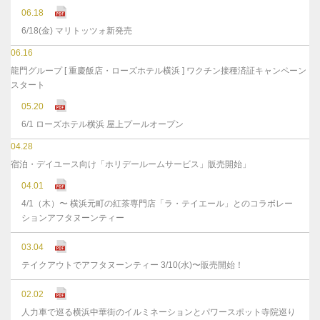
06.18
6/18(金) マリトッツォ新発売
06.16
龍門グループ [ 重慶飯店・ローズホテル横浜 ] ワクチン接種済証キャンペーン
スタート
05.20
6/1 ローズホテル横浜 屋上プールオープン
04.28
宿泊・デイユース向け「ホリデールームサービス」販売開始」
04.01
4/1（木）〜 横浜元町の紅茶専門店「ラ・テイエール」とのコラボレー
ションアフタヌーンティー
03.04
テイクアウトでアフタヌーンティー 3/10(水)〜販売開始！
02.02
人力車で巡る横浜中華街のイルミネーションとパワースポット寺院巡り