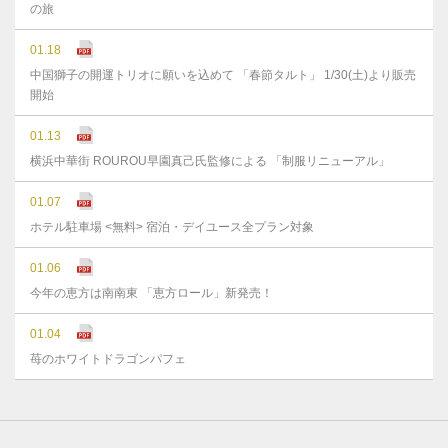
の旅
01.18
中国獅子の開運トリオに願いを込めて 「春節タルト」 1/30(土)より販売
開始
01.13
横浜中華街 ROUROU早園真己氏監修による 「制服リニューアル」
01.07
ホテル駐車場 <無料> 宿泊・デイユース全プラン対象
01.06
今年の恵方は南南東 「恵方ロール」新発売！
01.04
苺のホワイトドラゴンパフェ