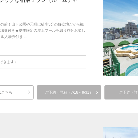
シックな宿泊プラン（ルームチャー
目の前！山下公園や元町は徒歩5分の好立地だから観
入場券付き★夏季限定の屋上プールを思う存分お楽し
入場券付き ...
できます）
はこちら
ご予約・詳細（7/18～8/31）
ご予約・詳