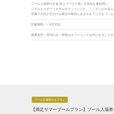
プール入場券付き★ 屋上プールで過ごす特別な夏時間に、、
ンダルとスポーツタオルをセットにした、ここでしか出会えな
早園マキ氏が手がける横浜中華街にあるネオアジアをコンセプ
対象期間／～9月30日
食事条件／宿泊のみ（朝食はオプションでお付けすることが
プール入場券付きプラン
【満足サマープールプラン】プール入場券