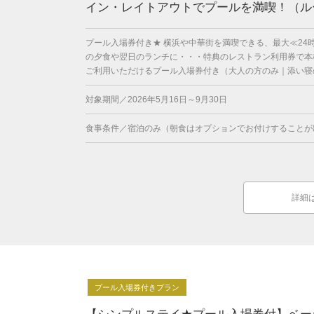
イン・レイトアウトでプールを満喫！（ル
プール入場券付き★ 横浜や中華街を満喫できる、最大≪24
の夕食や翌日のランチに・・・特典のレストラン利用券で本格
ご利用いただけるプール入場券付き（大人の方のみ｜添い寝の
対象期間／2026年5月16日～9月30日
食事条件／宿泊のみ（朝食はオプションでお付けすることが
詳細
プール入場券付きプラン