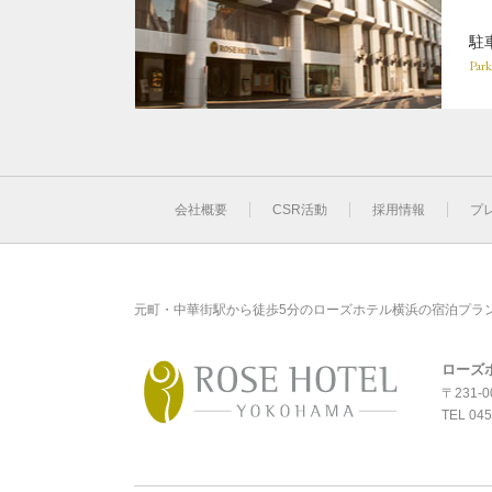
駐
Park
会社概要
CSR活動
採用情報
プ
元町・中華街駅から徒歩5分のローズホテル横浜の宿泊プラ
ローズ
〒231-
TEL
045