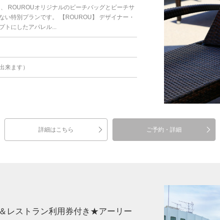
、 ROUROUオリジナルのビーチバッグとビーチサ
い特別プランです。 【ROUROU】 デザイナー・
トにしたアパレル...
出来ます）
詳細はこちら
ご予約・詳細
＆レストラン利用券付き★アーリー