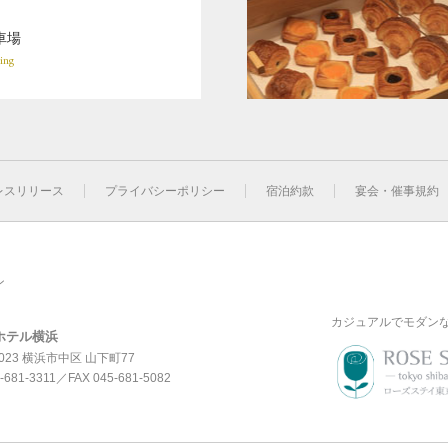
車場
ing
レスリリース
プライバシーポリシー
宿泊約款
宴会・催事規約
ン
カジュアルでモダン
ホテル横浜
0023 横浜市中区 山下町77
-681-3311
／FAX 045-681-5082