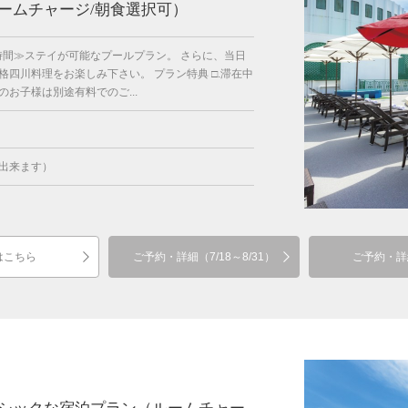
ームチャージ/朝食選択可）
時間≫ステイが可能なプールプラン。 さらに、当日
四川料理をお楽しみ下さい。 プラン特典 □.滞在中
お子様は別途有料でのご...
出来ます）
はこちら
ご予約・詳細（7/18～8/31）
ご予約・詳