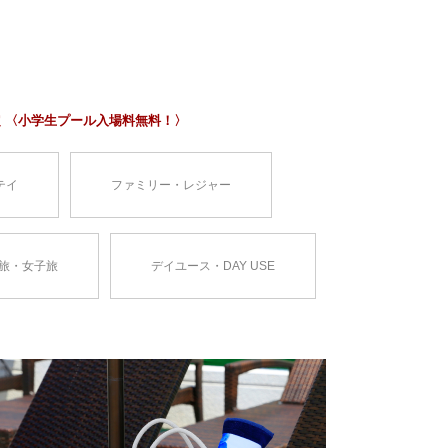
定 〈小学生プール入場料無料！〉
テイ
ファミリー・レジャー
旅・女子旅
デイユース・DAY USE