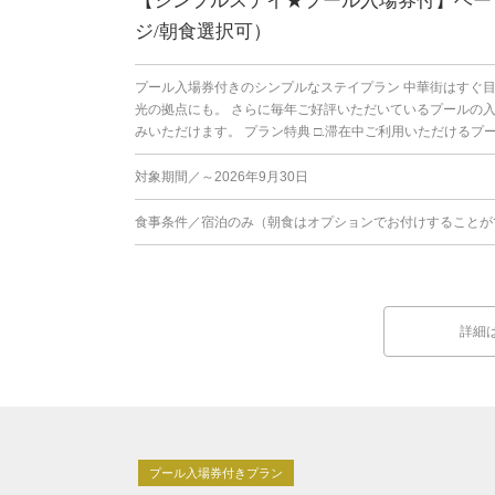
【シンプルステイ★プール入場券付】ベー
ジ/朝食選択可）
プール入場券付きのシンプルなステイプラン 中華街はすぐ
光の拠点にも。 さらに毎年ご好評いただいているプールの
みいただけます。 プラン特典 □.滞在中ご利用いただけるプール
対象期間／～2026年9月30日
食事条件／宿泊のみ（朝食はオプションでお付けすることが
詳細
プール入場券付きプラン