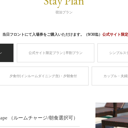
Stay Plan
宿泊プラン
当日フロントにて入場券をご購入いただけます。（9/30迄）
公式サイト限
ン
公式サイト限定プラン | 早割プラン
シンプルス
夕食付(インルームダイニング含)・夕朝食付
カップル・夫婦
mer Escape （ルームチャージ/朝食選択可）