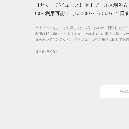
【サマーデイユース】屋上プール入場券＆
00～利用可能！（12：00～16：00）当
屋上プールをとことん楽しみたい方にお勧め！日帰りでプー
利用は12：00～となりますが、それまでのお時間は屋上プ
券を用いてランチなど、 スケジュールやご用途に応じてお過ご
食事条件／なし
詳細