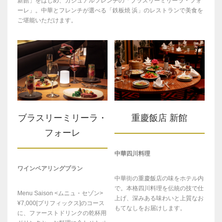
新館」をはじめ、カジュアルフレンチの「ブラスリーミリーラ・フォ
ーレ」。中華とフレンチが選べる「鉄板焼 浜」のレストランで美食を
ご堪能いただけます。
ブラスリーミリーラ・
重慶飯店 新館
フォーレ
中華四川料理
ワインペアリングプラン
中華街の重慶飯店の味をホテル内
で。本格四川料理を伝統の技で仕
Menu Saison <ムニュ・セゾン>
上げ、深みある味わいと上質なお
¥7,000[プリフィックス]のコース
もてなしをお届けします。
に、ファーストドリンクの乾杯用