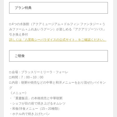
プラン特典
□.4つの水族館（アクアミュージアム＋ドルフィン ファンタジー＋う
みファーム＋ふれあいラグーン）が楽しめる『アクアリゾーツパス』
引き換え券付
詳しくは「八景島シーパラダイスの公式サイト」をご確認ください。
ご朝食
□.会場：ブラッスリーミリーラ・フォーレ
□.時間：7：00～10：00
□.内容：朝粥や焼売などの中華と和洋メニューをおり混ぜたバイキン
グ
《メニュー》
・「重慶飯店」の本格焼売と中華朝粥
・シェフが目の前で焼き上げるオムレツ
・和食/洋食メニュー（15～20種類）
・ホテル内で焼き上げたパン