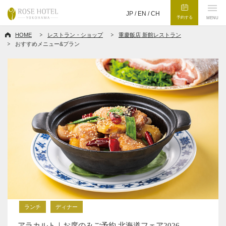
JP /
EN
/
CH
予約する
MENU
HOME
レストラン・ショップ
重慶飯店 新館レストラン
おすすめメニュー&プラン
ランチ
ディナー
アラカルト｜お席のみご予約 北海道フェア2026