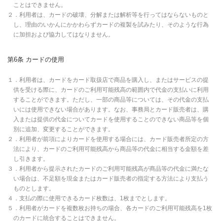
ことはできません。
２．利用者は、カードの破壊、分解または解析等を行ってはならないものと
し、理由のいかんにかかわらずカードの複製を試みたり、そのような行為
に加担および協力してはなりません。
第6条 カードの使用
１．利用者は、カードをカード取扱店で商品を購入し、またはサービスの提
供を受ける際に、カードのご利用可能残高の範囲内で代金の支払いに利用
することができます。ただし、一部の商品等については、その代金の支払
いには使用できない場合があります。なお、事務局とカード販売者は、購
入または提供の代金についてカードを使用することのできない商品等を個
別に追加、変更することができます。
２．利用者が前項によりカードを使用する場合には、カード販売者所定の方
法により、カードのご利用可能残高から商品等の代金に相当する金額を差
し引きます。
３．利用者から提示されたカードのご利用可能残高が商品等の代金に満たな
い場合は、不足額を現金またはカード販売者の指定する方法により支払う
ものとします。
４．支払の際に使用できるカード枚数は、1枚までとします。
５．利用者がカードを複数枚お持ちの場合、各カードのご利用可能残高を1枚
のカードに統合することはできません。