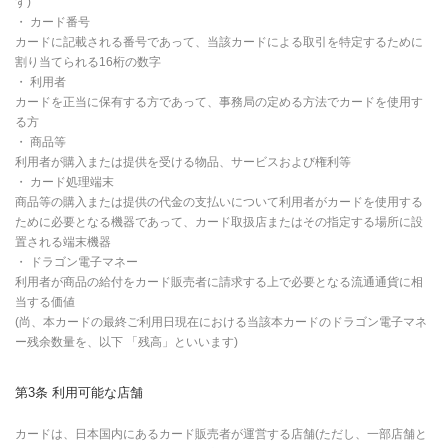
す)
・ カード番号
カードに記載される番号であって、当該カードによる取引を特定するために
割り当てられる16桁の数字
・ 利用者
カードを正当に保有する方であって、事務局の定める方法でカードを使用す
る方
・ 商品等
利用者が購入または提供を受ける物品、サービスおよび権利等
・ カード処理端末
商品等の購入または提供の代金の支払いについて利用者がカードを使用する
ために必要となる機器であって、カード取扱店またはその指定する場所に設
置される端末機器
・ ドラゴン電子マネー
利用者が商品の給付をカード販売者に請求する上で必要となる流通通貨に相
当する価値
(尚、本カードの最終ご利用日現在における当該本カードのドラゴン電子マネ
ー残余数量を、以下 「残高」といいます)
第3条 利用可能な店舗
カードは、日本国内にあるカード販売者が運営する店舗(ただし、一部店舗と