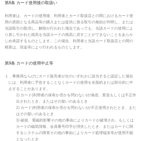
第8条 カード使用後の取扱い
利用者は、カードの使用後、利用者とカード取扱店との間におけるカード使
用の原因となる商品等の購入または提供に係る取引の無効が判明し、または
当該取引の取消し、解除が行われた場合であっても、当該カードの使用によ
り差し引かれた残高を当該カードの残高に戻すことができないことをあらか
じめ承諾するものとします。この場合、利用者と当該カード取扱店との間の
精算は、現金等により行われるものとします。
第9条 カードの使用中止等
１．事務局ならびにカード販売者が次のいずれかに該当すると認定した場合
には、利用者に予告することなくカードの使用を全面的または部分的に中
止することがあります。
1) カード(利用者の保有か否かを問わない)が偽造、変造もしくは不正作
出されたとき、またはその疑いのあるとき
2) カード(利用者の保有か否かを問わない)が不正使用されたとき、また
はその疑いのあるとき
3) 破損、電磁的影響その他の事由によりカードが破壊され、もしくは
カードの磁気情報、会員番号印字が消失したとき、またはカードに関
するシステムの障害その他の事由によりカード処理端末等が使用不能
となったとき