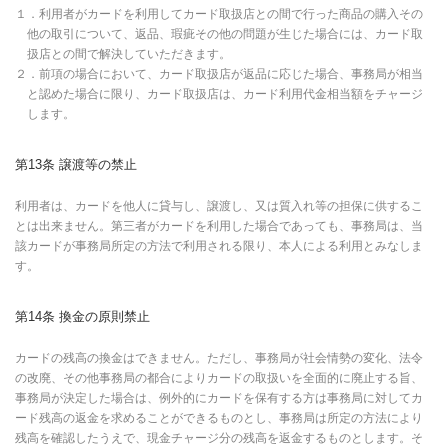
１．利用者がカードを利用してカード取扱店との間で行った商品の購入その
他の取引について、返品、瑕疵その他の問題が生じた場合には、カード取
扱店との間で解決していただきます。
２．前項の場合において、カード取扱店が返品に応じた場合、事務局が相当
と認めた場合に限り、カード取扱店は、カード利用代金相当額をチャージ
します。
第13条 譲渡等の禁止
利用者は、カードを他人に貸与し、譲渡し、又は質入れ等の担保に供するこ
とは出来ません。第三者がカードを利用した場合であっても、事務局は、当
該カードが事務局所定の方法で利用される限り、本人による利用とみなしま
す。
第14条 換金の原則禁止
カードの残高の換金はできません。ただし、事務局が社会情勢の変化、法令
の改廃、その他事務局の都合によりカードの取扱いを全面的に廃止する旨、
事務局が決定した場合は、例外的にカードを保有する方は事務局に対してカ
ード残高の返金を求めることができるものとし、事務局は所定の方法により
残高を確認したうえで、現金チャージ分の残高を返金するものとします。そ