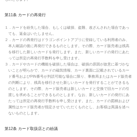
第11条 カードの再発行
１．カードを紛失した場合、もしくは破損、盗難、改ざんされた場合であっ
ても、返金はいたしません。
２．カードの再発行はドラゴンポイントアプリに登録している利用者のみ、
本人確認の後に再発行できるものとします。その際、カード販売者は残高
を移行した新しいカードを発行します。また、新しいカードの発行にあた
っては所定の再発行手数料を申し受けます。
３．カードやカードの機能を破損した場合は、破損の原因が故意に基づかな
いことが明らかで、カードの磁気情報、カード裏面に記載されているカー
ド番号およびPIN番号が判読可能な場合に限り、事務局またはカード販売者
の判断により、残高を移行させた新しいカードを発行することができるも
のとします。その際、カード販売者は新しいカードと交換で旧カードの引
渡しを求めることができるものとします。なお、新しいカードの発行にあ
たっては所定の再発行手数料を申し受けます。また、カードの図柄および
属性はカード販売者が指定させていただくものとし、お客様は異議を述べ
ないものとします。
第12条 カード取扱店との紛議