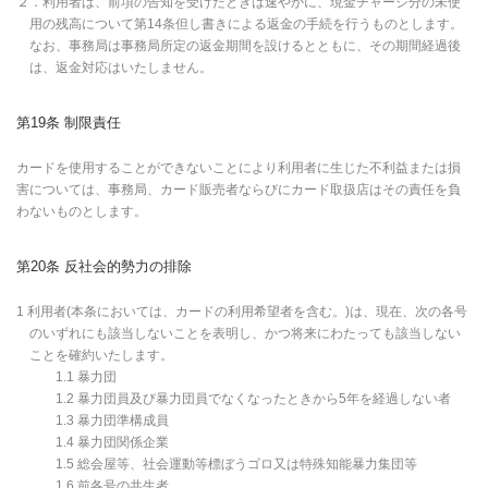
２．利用者は、前項の告知を受けたときは速やかに、現金チャージ分の未使
用の残高について第14条但し書きによる返金の手続を行うものとします。
なお、事務局は事務局所定の返金期間を設けるとともに、その期間経過後
は、返金対応はいたしません。
第19条 制限責任
カードを使用することができないことにより利用者に生じた不利益または損
害については、事務局、カード販売者ならびにカード取扱店はその責任を負
わないものとします。
第20条 反社会的勢力の排除
1 利用者(本条においては、カードの利用希望者を含む。)は、現在、次の各号
のいずれにも該当しないことを表明し、かつ将来にわたっても該当しない
ことを確約いたします。
1.1 暴力団
1.2 暴力団員及び暴力団員でなくなったときから5年を経過しない者
1.3 暴力団準構成員
1.4 暴力団関係企業
1.5 総会屋等、社会運動等標ぼうゴロ又は特殊知能暴力集団等
1.6 前各号の共生者