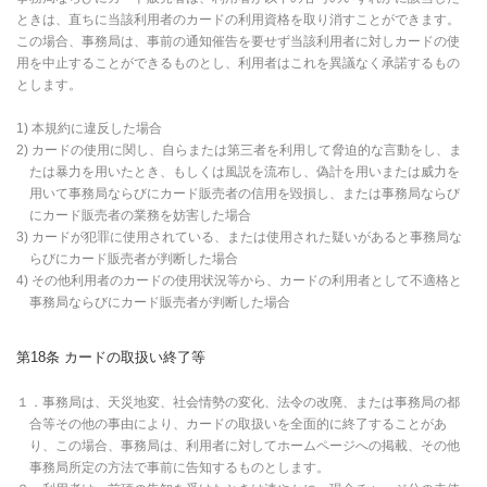
ときは、直ちに当該利用者のカードの利用資格を取り消すことができます。
この場合、事務局は、事前の通知催告を要せず当該利用者に対しカードの使
用を中止することができるものとし、利用者はこれを異議なく承諾するもの
とします。
1) 本規約に違反した場合
2) カードの使用に関し、自らまたは第三者を利用して脅迫的な言動をし、ま
たは暴力を用いたとき、もしくは風説を流布し、偽計を用いまたは威力を
用いて事務局ならびにカード販売者の信用を毀損し、または事務局ならび
にカード販売者の業務を妨害した場合
3) カードが犯罪に使用されている、または使用された疑いがあると事務局な
らびにカード販売者が判断した場合
4) その他利用者のカードの使用状況等から、カードの利用者として不適格と
事務局ならびにカード販売者が判断した場合
第18条 カードの取扱い終了等
１．事務局は、天災地変、社会情勢の変化、法令の改廃、または事務局の都
合等その他の事由により、カードの取扱いを全面的に終了することがあ
り、この場合、事務局は、利用者に対してホームページへの掲載、その他
事務局所定の方法で事前に告知するものとします。