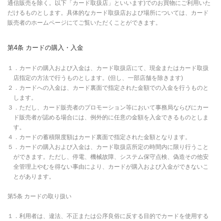
通信販売を除く。以下「カード取扱店」といいます)でのお買物にご利用いた
だけるものとします。具体的なカード取扱店および場所については、カード
販売者のホームページにてご覧いただくことができます。
第4条 カードの購入・入金
１．カードの購入および入金は、カード取扱店にて、現金またはカード取扱
店指定の方法で行うものとします。(但し、一部店舗を除きます)
２．カードへの入金は、カード裏面で指定された金額での入金を行うものと
します。
３．ただし、カード販売者のプロモーション等において事務局ならびにカー
ド販売者が認める場合には、例外的に任意の金額を入金できるものとしま
す。
４．カードの蓄積限度額はカード裏面で指定された金額となります。
５．カードの購入および入金は、カード取扱店所定の時間内に限り行うこと
ができます。ただし、停電、機械故障、システム保守点検、偽造その他安
全管理上やむを得ない事由により、カードが購入および入金ができないこ
とがあります。
第5条 カードの取り扱い
１．利用者は、違法、不正または公序良俗に反する目的でカードを使用する