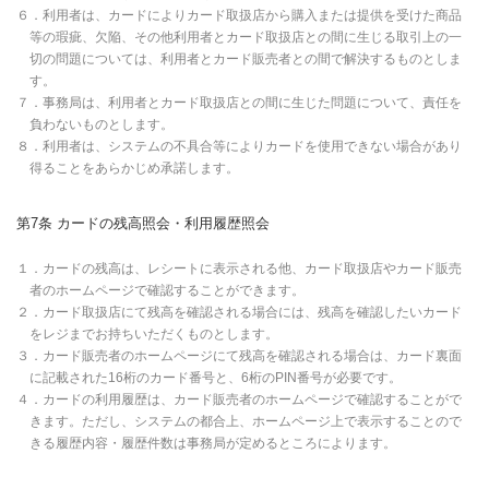
６．利用者は、カードによりカード取扱店から購入または提供を受けた商品
等の瑕疵、欠陥、その他利用者とカード取扱店との間に生じる取引上の一
切の問題については、利用者とカード販売者との間で解決するものとしま
す。
７．事務局は、利用者とカード取扱店との間に生じた問題について、責任を
負わないものとします。
８．利用者は、システムの不具合等によりカードを使用できない場合があり
得ることをあらかじめ承諾します。
第7条 カードの残高照会・利用履歴照会
１．カードの残高は、レシートに表示される他、カード取扱店やカード販売
者のホームページで確認することができます。
２．カード取扱店にて残高を確認される場合には、残高を確認したいカード
をレジまでお持ちいただくものとします。
３．カード販売者のホームページにて残高を確認される場合は、カード裏面
に記載された16桁のカード番号と、6桁のPIN番号が必要です。
４．カードの利用履歴は、カード販売者のホームページで確認することがで
きます。ただし、システムの都合上、ホームページ上で表示することので
きる履歴内容・履歴件数は事務局が定めるところによります。