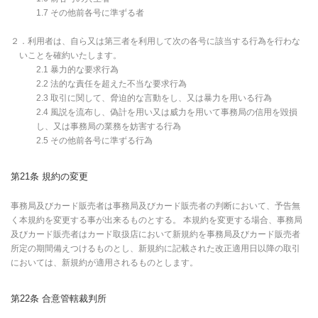
1.7 その他前各号に準ずる者
２．利用者は、自ら又は第三者を利用して次の各号に該当する行為を行わな
いことを確約いたします。
2.1 暴力的な要求行為
2.2 法的な責任を超えた不当な要求行為
2.3 取引に関して、脅迫的な言動をし、又は暴力を用いる行為
2.4 風説を流布し、偽計を用い又は威力を用いて事務局の信用を毀損
し、又は事務局の業務を妨害する行為
2.5 その他前各号に準ずる行為
第21条 規約の変更
事務局及びカード販売者は事務局及びカード販売者の判断において、予告無
く本規約を変更する事が出来るものとする。 本規約を変更する場合、事務局
及びカード販売者はカード取扱店において新規約を事務局及びカード販売者
所定の期間備えつけるものとし、新規約に記載された改正適用日以降の取引
においては、新規約が適用されるものとします。
第22条 合意管轄裁判所