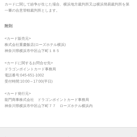
カードに関して紛争が生じた場合、横浜地方裁判所又は横浜簡易裁判所を第
一審の合意管轄裁判所とします。
附則
<カード販売元>
株式会社重慶飯店(ローズホテル横浜)
神奈川県横浜市中区山下町１８５
<カードに関するお問合せ先>
ドラゴンポイントカード事務局
電話番号:045-651-1002
受付時間:10:00～17:00(平日)
<カード発行元>
龍門商事株式会社 ドラゴンポイントカード事務局
神奈川県横浜市中区山下町７７ ローズホテル横浜内