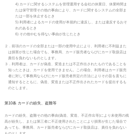
4) カードに関するシステムを管理運用する会社の休業日、休業時間ま
たは保守管理その他の事由により、カードに関するシステムの全部ま
たは一部を休止するとき
5) 利用者によるカードの使用が本規約に違反し、または違反するおそ
れのあるとき
6) その他やむを得ない事由が生じたとき
２．前項のカードの全部または一部の使用中止により、利用者に不利益また
は損害が生じた場合でも、事務局、カード販売者ならびにカード取扱店は
責任を負わないものとします。
３．利用者は、カードが偽造、変造または不正作出されたものであることを
知ったときは、カードを使用できません。この場合、利用者はカード販売
者に対して事務局ならびにカード販売者所定の方法によりその旨を直ちに
通知するとともに、偽造、変造または不正作出されたカードを提出するも
のとします。
第10条 カードの紛失、盗難等
カードの紛失、盗難その他の事由(偽造、変造、不正作出等)により未使用の残
高が紛失し、または第三者に不正使用されたことにより損害が生じた場合で
あっても、事務局、カード販売者ならびにカード取扱店は、責任を負わない
ものとします。