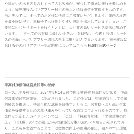
や障がいのある方を含むすべてのお客様が、安心して快適に旅行を楽しめる
よう、観光施設のバリアフリー対応の向上と情報発信を支援するものです。
当ホテルでは、すべてのお客様に快適にご滞在いただけるよう、館内の段差
を最小限に抑え、車椅子でも移動しやすい設計を採用しています。また、ご
要望に応じたサポートを行うとともに、より質の高いサービス提供に努めて
います。 「すべてのお客様に優しいホテル」を目指し、今後も設備・サービ
スの両面からバリアフリー環境の向上に取り組んでまいります。 観光施設に
おける心のバリアフリー認定制度についてはこちら
観光庁公式ページ
準高付加価値経営旅館等の登録
ローズホテル横浜は、2024年8月14日付で国土交通省 観光庁が定める「準高
付加価値経営旅館等」に認定されました。 この認定は、宿泊施設として企業
的経営を推進し、持続可能な成長を目指すとともに、お客様へより高い付加
価値を提供するための取り組みを行っている施設に与えられるものです。 観
光庁が策定したガイドラインでは、「会計」「持続可能性」「労働環境の向
上」「IT活用」の4つの視点から宿泊施設が取り組むべき項目が示されてお
り、これらを実践することで、収益性の向上や雇用の創出、働きやすい環境