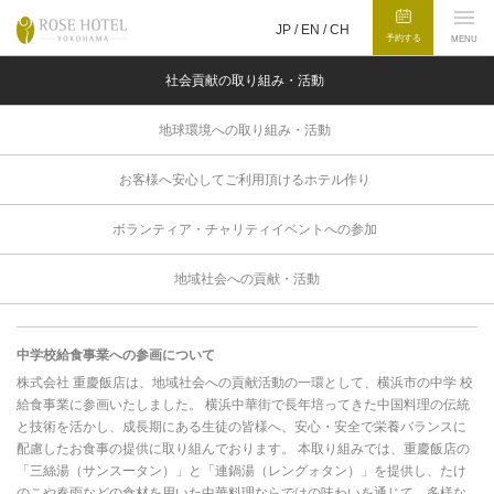
JP /
EN
/
CH
予約する
MENU
社会貢献の取り組み・活動
地球環境への取り組み・活動
お客様へ安心してご利用頂けるホテル作り
ボランティア・チャリティイベントへの参加
地域社会への貢献・活動
中学校給食事業への参画について
株式会社 重慶飯店は、地域社会への貢献活動の一環として、横浜市の中学 校
給食事業に参画いたしました。 横浜中華街で長年培ってきた中国料理の伝統
と技術を活かし、成長期にある生徒の皆様へ、安心・安全で栄養バランスに
配慮したお食事の提供に取り組んでおります。 本取り組みでは、重慶飯店の
「三絲湯（サンスータン）」と「連鍋湯（レングォタン）」を提供し、たけ
のこや春雨などの食材を用いた中華料理ならではの味わいを通じて、多様な