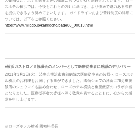
の整備など、ホテル業界全体の発展にもつながると期待されています。 ロー
ズホテル横浜では、今後もこれらの方針に基づき、より快適で魅力ある滞在
を提供できるよう努めてまいります。 ガイドラインおよび登録制度の詳細に
ついては、以下をご参照ください。
https://www.mlit.go.jp/kankocho/page06_00013.html
■横浜ガストロノミ協議会のメンバーとして医療従事者に感謝のデリバリー
2021年3月2日(火)、済生会横浜市東部病院の医療従事者の皆様へ ローズホテ
ル横浜のお料理をお届けする事ができました。國領シェフの洋食に加え重慶
飯店のシュウマイも詰め合わせ、ローズホテル横浜と重慶飯店のコラボ弁当
となりました。医療従事者の皆様へ深く敬意を表するとともに、心からの感
謝を申し上げます。
※ローズホテル横浜 國領料理長