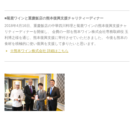
■菊鹿ワインと重慶飯店の熊本復興支援チャリティーディナー
2018年4月16日、重慶飯店の中華四川料理と菊鹿ワインの熊本復興支援チャ
リティーディナーを開催し、 会費の一部を熊本ワイン株式会社専務取締役 玉
利博之様を通じ、熊本復興支援に寄付させていただきました。 今後も熊本の
食材を積極的に使い復興を支援して参りたいと思います。
※熊本ワイン株式会社 詳細はこちら