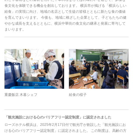
食文化を体験できる機会を創出しております。 横浜市が掲げる「横浜らしい
給食」の実現に向け、地域の名店として生徒の皆様とともに新たな食の価値
を育んでまいります。 今後も、地域に根ざした企業として、子どもたちの健
やかな成長を支えるとともに、横浜中華街の食文化の継承と発展に寄与して
まいります。
重慶飯店 木暮シェフ
給食の様子
「観光施設における心のバリアフリー認定制度」に認定されました
ローズホテル横浜は、2025年2月17日付で観光庁が創設した「観光施設にお
ける心のバリアフリー認定制度」に認定されました。 この制度は、高齢の方