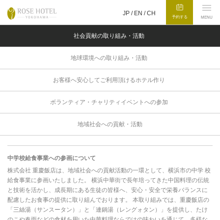
JP /
EN
/
CH
予約する
MENU
社会貢献の取り組み・活動
地球環境への取り組み・活動
お客様へ安心してご利用頂けるホテル作り
ボランティア・チャリティイベントへの参加
地域社会への貢献・活動
中学校給食事業への参画について
株式会社 重慶飯店は、地域社会への貢献活動の一環として、横浜市の中学 校
給食事業に参画いたしました。 横浜中華街で長年培ってきた中国料理の伝統
と技術を活かし、成長期にある生徒の皆様へ、安心・安全で栄養バランスに
配慮したお食事の提供に取り組んでおります。 本取り組みでは、重慶飯店の
「三絲湯（サンスータン）」と「連鍋湯（レングォタン）」を提供し、たけ
のこや春雨などの食材を用いた中華料理ならではの味わいを通じて、多様な