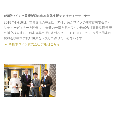
■菊鹿ワインと重慶飯店の熊本復興支援チャリティーディナー
2018年4月16日、重慶飯店の中華四川料理と菊鹿ワインの熊本復興支援チャ
リティーディナーを開催し、 会費の一部を熊本ワイン株式会社専務取締役 玉
利博之様を通じ、熊本復興支援に寄付させていただきました。 今後も熊本の
食材を積極的に使い復興を支援して参りたいと思います。
※熊本ワイン株式会社 詳細はこちら