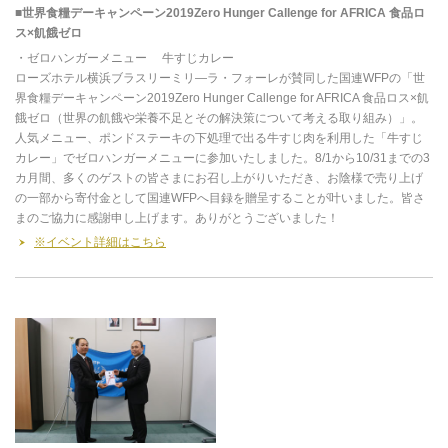
■世界食糧デーキャンペーン2019Zero Hunger Callenge for AFRICA 食品ロ
ス×飢餓ゼロ
・ゼロハンガーメニュー 牛すじカレー
ローズホテル横浜ブラスリーミリ―ラ・フォーレが賛同した国連WFPの「世
界食糧デーキャンペーン2019Zero Hunger Callenge for AFRICA 食品ロス×飢
餓ゼロ（世界の飢餓や栄養不足とその解決策について考える取り組み）」。
人気メニュー、ポンドステーキの下処理で出る牛すじ肉を利用した「牛すじ
カレー」でゼロハンガーメニューに参加いたしました。8/1から10/31までの3
カ月間、多くのゲストの皆さまにお召し上がりいただき、お陰様で売り上げ
の一部から寄付金として国連WFPへ目録を贈呈することが叶いました。皆さ
まのご協力に感謝申し上げます。ありがとうございました！
※イベント詳細はこちら