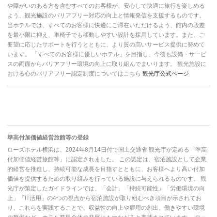
や障がいのある方を含むすべてのお客様が、安心して快適に旅行を楽しめる
よう、観光施設のバリアフリー対応の向上と情報発信を支援するものです。
当ホテルでは、すべてのお客様に快適にご滞在いただけるよう、館内の段差
を最小限に抑え、車椅子でも移動しやすい設計を採用しています。また、ご
要望に応じたサポートを行うとともに、より質の高いサービス提供に努めて
います。 「すべてのお客様に優しいホテル」を目指し、今後も設備・サービ
スの両面からバリアフリー環境の向上に取り組んでまいります。 観光施設に
おける心のバリアフリー認定制度についてはこちら
観光庁公式ページ
準高付加価値経営旅館等の登録
ローズホテル横浜は、2024年8月14日付で国土交通省 観光庁が定める「準高
付加価値経営旅館等」に認定されました。 この認定は、宿泊施設として企業
的経営を推進し、持続可能な成長を目指すとともに、お客様へより高い付加
価値を提供するための取り組みを行っている施設に与えられるものです。 観
光庁が策定したガイドラインでは、「会計」「持続可能性」「労働環境の向
上」「IT活用」の4つの視点から宿泊施設が取り組むべき項目が示されてお
り、これらを実践することで、収益性の向上や雇用の創出、働きやすい環境