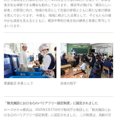
食文化を体験できる機会を創出しております。 横浜市が掲げる「横浜らしい
給食」の実現に向け、地域の名店として生徒の皆様とともに新たな食の価値
を育んでまいります。 今後も、地域に根ざした企業として、子どもたちの健
やかな成長を支えるとともに、横浜中華街の食文化の継承と発展に寄与して
まいります。
重慶飯店 木暮シェフ
給食の様子
「観光施設における心のバリアフリー認定制度」に認定されました
ローズホテル横浜は、2025年2月17日付で観光庁が創設した「観光施設にお
ける心のバリアフリー認定制度」に認定されました。 この制度は、高齢の方