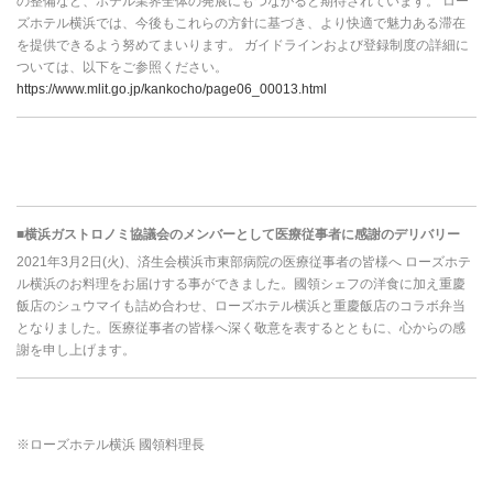
の整備など、ホテル業界全体の発展にもつながると期待されています。 ロー
ズホテル横浜では、今後もこれらの方針に基づき、より快適で魅力ある滞在
を提供できるよう努めてまいります。 ガイドラインおよび登録制度の詳細に
ついては、以下をご参照ください。
https://www.mlit.go.jp/kankocho/page06_00013.html
■横浜ガストロノミ協議会のメンバーとして医療従事者に感謝のデリバリー
2021年3月2日(火)、済生会横浜市東部病院の医療従事者の皆様へ ローズホテ
ル横浜のお料理をお届けする事ができました。國領シェフの洋食に加え重慶
飯店のシュウマイも詰め合わせ、ローズホテル横浜と重慶飯店のコラボ弁当
となりました。医療従事者の皆様へ深く敬意を表するとともに、心からの感
謝を申し上げます。
※ローズホテル横浜 國領料理長