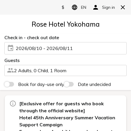
JP /
EN
/
CH
予約する
MENU
LOVE THE ONE YOU'RE WITH
AT ICONIC ROSE HOTEL YOKOHAMA