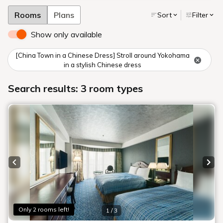
屋上プール #ROSEBEACHCLUB 2026年5月16日 OPEN
公式サイトからのご予約でベストレート保証・プチギフトプレゼント
Pick Up
おすすめ情報
全て
ご宿泊
レストラン・ショップ
宴会・会議
イベント
ウエディング
ご宿泊