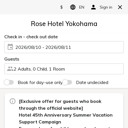
JP /
EN
/
CH
予約する
MENU
LOVE THE ONE YOU'RE WITH
AT ICONIC ROSE HOTEL YOKOHAMA