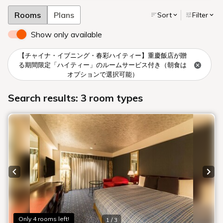
屋上プール #ROSEBEACHCLUB 2026年5月16日 OPEN
公式サイトからのご予約でベストレート保証・プチギフトプレゼント
Pick Up
おすすめ情報
全て
ご宿泊
レストラン・ショップ
宴会・会議
イベント
ウエディング
ご宿泊